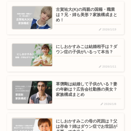
古賀祐大(K)の両親の国籍・職業
は？兄・姉も美形？家族構成まと
め！
2026/1/19
にしおかすみこは結婚相手は？ダ
ウン症の子供がいるって本当？
2026/1/11
草彅剛は結婚して子供がいる？妻
の年齢は？広告会社勤務の美女？
家族構成まとめ
2026/1/8
にしおかすみこの母の死因は？父
は存命？姉はダウン症でお世話が