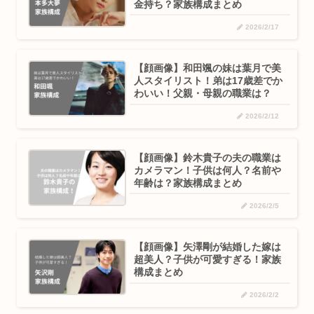
金持ち？家族構成まとめ
2026/2/17
【顔画像】和田颯の妹は葉月で美
人スタイリスト！弟は17歳差でか
わいい！父親・母親の職業は？
2026/2/12
【顔画像】鈴木貴子の夫の職業は
カメラマン！子供は何人？名前や
年齢は？家族構成まとめ
2026/2/5
【顔画像】矢澤剛が結婚した嫁は
超美人？子供が可愛すぎる！家族
構成まとめ
2026/2/2