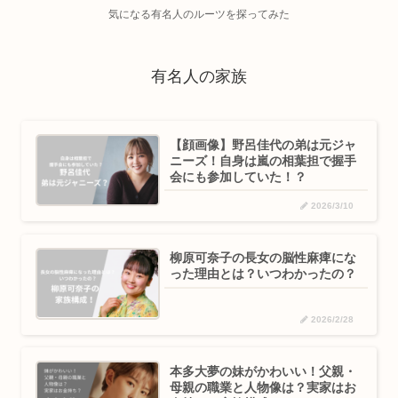
気になる有名人のルーツを探ってみた
有名人の家族
【顔画像】野呂佳代の弟は元ジャ
ニーズ！自身は嵐の相葉担で握手
会にも参加していた！？
2026/3/10
柳原可奈子の長女の脳性麻痺にな
った理由とは？いつわかったの？
2026/2/28
本多大夢の妹がかわいい！父親・
母親の職業と人物像は？実家はお