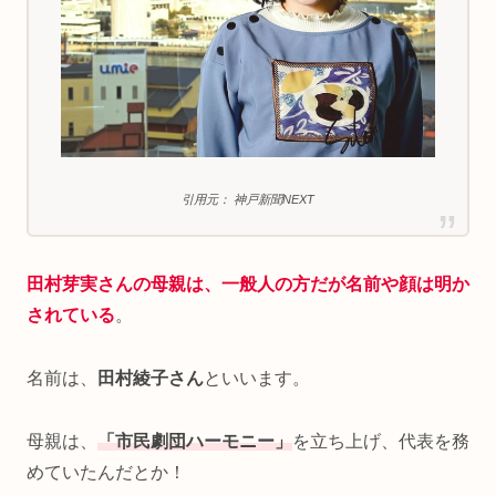
引用元： 神戸新聞NEXT
田村芽実さんの母親は、一般人の方
だが名前や顔は明か
されている
。
名前は、
田村綾子さん
といいます。
母親は、
「市民劇団ハーモニー」
を立ち上げ、代表を務
めていたんだとか！