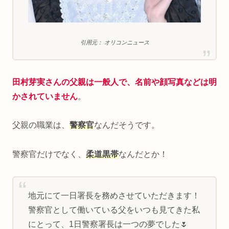
引用元： オリコンニュース
田村芽実さんの父親は一般人で、名前や顔写真などは明
かされていません
。
父親の職業は、
警察官
なんだそうです。
警察官だけでなく、
柔道黒帯
なんだとか！
地元にて一日署長を務めさせていただきます！
警察官として働いている父をいつも見てきた私
にとって、1日警察署長は一つの夢でした🌷