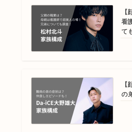
【
看
て
【
の