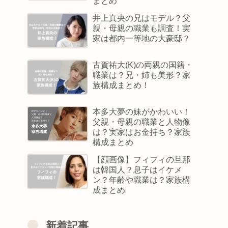
まとめ
井上真央の兄はモデル？父
親・母親の職業も調査！実
家は都内一等地の大豪邸？
古賀祐大(K)の両親の国籍・
職業は？兄・姉も美形？家
族構成まとめ！
本多大夢の妹がかわいい！
父親・母親の職業と人物像
は？実家はお金持ち？家族
構成まとめ
【顔画像】フィフィの旦那
は韓国人？息子はイケメ
ン？年齢や職業は？家族構
成まとめ
新着記事