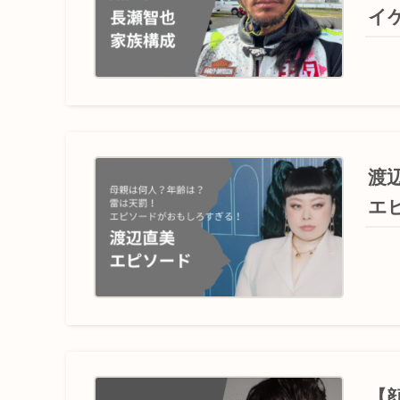
イ
渡
エ
【