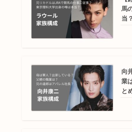
馬
当
向
業
と