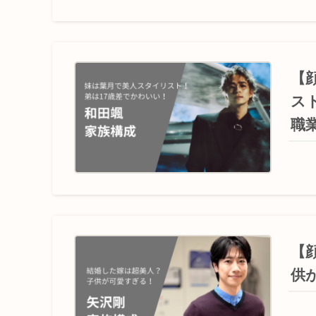
【
ス
職
【
供