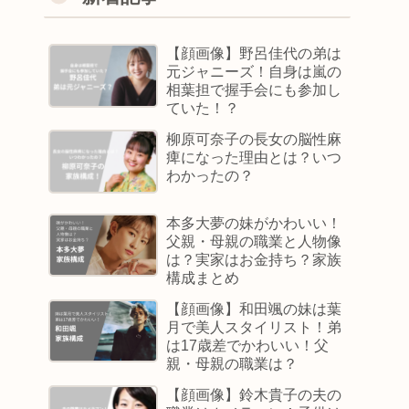
【顔画像】野呂佳代の弟は
元ジャニーズ！自身は嵐の
相葉担で握手会にも参加し
ていた！？
柳原可奈子の長女の脳性麻
痺になった理由とは？いつ
わかったの？
本多大夢の妹がかわいい！
父親・母親の職業と人物像
は？実家はお金持ち？家族
構成まとめ
【顔画像】和田颯の妹は葉
月で美人スタイリスト！弟
は17歳差でかわいい！父
親・母親の職業は？
【顔画像】鈴木貴子の夫の