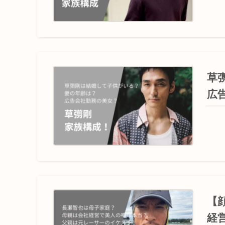
草
広
【
経