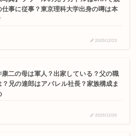
の仕事に従事？東京理科大学出身の噂は本
？
2025/12/23
井康二の母は軍人？出家している？父の職
は？兄の達郎はアパレル社長？家族構成ま
め
2025/12/20