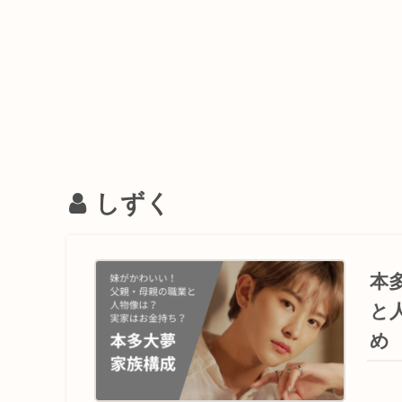
しずく
本
と
め