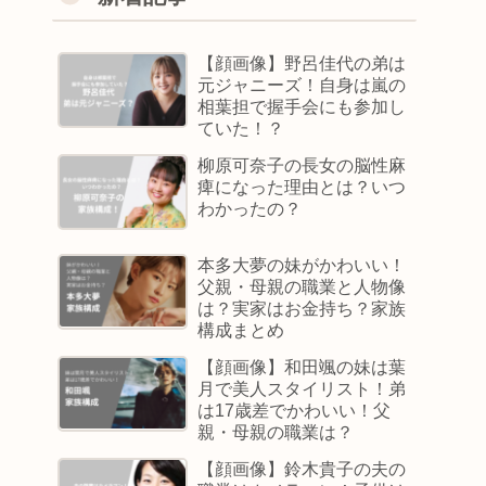
【顔画像】野呂佳代の弟は
元ジャニーズ！自身は嵐の
相葉担で握手会にも参加し
ていた！？
柳原可奈子の長女の脳性麻
痺になった理由とは？いつ
わかったの？
本多大夢の妹がかわいい！
父親・母親の職業と人物像
は？実家はお金持ち？家族
構成まとめ
【顔画像】和田颯の妹は葉
月で美人スタイリスト！弟
は17歳差でかわいい！父
親・母親の職業は？
【顔画像】鈴木貴子の夫の