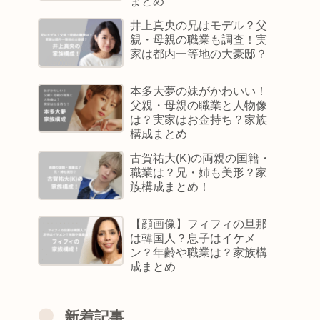
まとめ
井上真央の兄はモデル？父
親・母親の職業も調査！実
家は都内一等地の大豪邸？
本多大夢の妹がかわいい！
父親・母親の職業と人物像
は？実家はお金持ち？家族
構成まとめ
古賀祐大(K)の両親の国籍・
職業は？兄・姉も美形？家
族構成まとめ！
【顔画像】フィフィの旦那
は韓国人？息子はイケメ
ン？年齢や職業は？家族構
成まとめ
新着記事