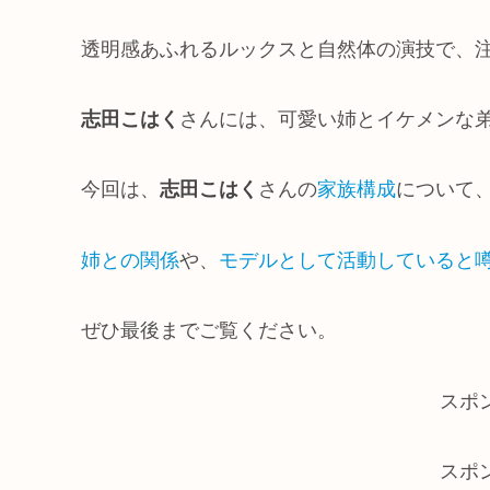
透明感あふれるルックスと自然体の演技で、
志田こはく
さんには、可愛い姉とイケメンな
今回は、
志田こはく
さんの
家族構成
について
姉との関係
や、
モデルとして活動していると
ぜひ最後までご覧ください。
スポ
スポ