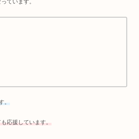
なっています。
す。
ても応援して
います。