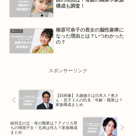
構成も調査！
柳原可奈子の長女の脳性麻痺に
タレント
なった理由とは？いつわかった
の？
スポンサーリンク
【顔画像】大越健介は日本人？奥さ
ん・息子３人の氏名・年齢・職業は？
家族構成まとめ
細貝圭の父・母の職業は？アメリカ育
ちの帰国子女！兄弟は何人？家族構成
まとめ