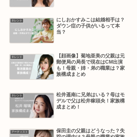
にしおかすみこは結婚相手は？
タレント
ダウン症の子供がいるって本
当？
【顔画像】菊地亜美の父親は元
タレント
郵便局の局長で現在はCM出演
も！母親・姉・弟の職業は？家
族構成まとめ
松井遥南に兄弟はいる？母はモ
タレント
デルで父は松井稼頭央！家族構
成まとめ！
保田圭の父親はどうなった？失
アーティスト
踪の理由は？母親の職業や家族